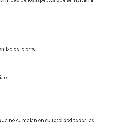
formidad de los aspectos que se indican a
cambio de idioma
ido
ue no cumplan en su totalidad todos los