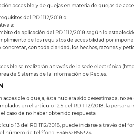
mación accesible y de quejas en materia de quejas de acce
requisitos del RD 1112/2018 o
tiva a:
bito de aplicación del RD 1112/2018 según lo establecido
plimiento de los requisitos de accesibilidad por impon
e concretar, con toda claridad, los hechos, razones y pet
esible se realizarán a través de la sede electrónica (htt
 área de Sistemas de la Información de Red.es.
N
n accesible o queja, ésta hubiera sido desestimada, no s
mplados en el artículo 12.5 del RD 1112/2018, la persona 
 el caso de no haber obtenido respuesta.
culo 13 del RD 1112/2018, puede iniciarse a través del f
 del número de teléfono: +34632856324